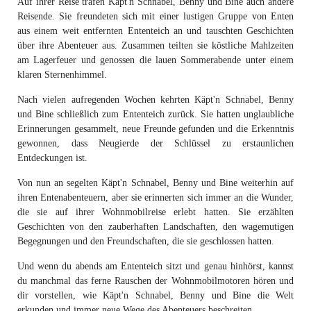
Auf ihrer Reise trafen Käpt'n Schnabel, Benny und Bine auch andere
Reisende. Sie freundeten sich mit einer lustigen Gruppe von Enten
aus einem weit entfernten Ententeich an und tauschten Geschichten
über ihre Abenteuer aus. Zusammen teilten sie köstliche Mahlzeiten
am Lagerfeuer und genossen die lauen Sommerabende unter einem
klaren Sternenhimmel.
Nach vielen aufregenden Wochen kehrten Käpt'n Schnabel, Benny
und Bine schließlich zum Ententeich zurück. Sie hatten unglaubliche
Erinnerungen gesammelt, neue Freunde gefunden und die Erkenntnis
gewonnen, dass Neugierde der Schlüssel zu erstaunlichen
Entdeckungen ist.
Von nun an segelten Käpt'n Schnabel, Benny und Bine weiterhin auf
ihren Entenabenteuern, aber sie erinnerten sich immer an die Wunder,
die sie auf ihrer Wohnmobilreise erlebt hatten. Sie erzählten
Geschichten von den zauberhaften Landschaften, den wagemutigen
Begegnungen und den Freundschaften, die sie geschlossen hatten.
Und wenn du abends am Ententeich sitzt und genau hinhörst, kannst
du manchmal das ferne Rauschen der Wohnmobilmotoren hören und
dir vorstellen, wie Käpt'n Schnabel, Benny und Bine die Welt
erkunden und immer neue Wege des Abenteuers beschreiten.