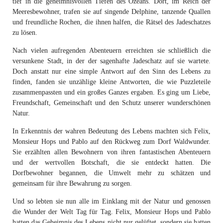
tief in die geheimnisvollen Tiefen des Ozeans. Dort, im Reich der
Meeresbewohner, trafen sie auf singende Delphine, tanzende Quallen
und freundliche Rochen, die ihnen halfen, die Rätsel des Jadeschatzes
zu lösen.
Nach vielen aufregenden Abenteuern erreichten sie schließlich die
versunkene Stadt, in der der sagenhafte Jadeschatz auf sie wartete.
Doch anstatt nur eine simple Antwort auf den Sinn des Lebens zu
finden, fanden sie unzählige kleine Antworten, die wie Puzzleteile
zusammenpassten und ein großes Ganzes ergaben. Es ging um Liebe,
Freundschaft, Gemeinschaft und den Schutz unserer wunderschönen
Natur.
In Erkenntnis der wahren Bedeutung des Lebens machten sich Felix,
Monsieur Hops und Pablo auf den Rückweg zum Dorf Waldwunder.
Sie erzählten allen Bewohnern von ihren fantastischen Abenteuern
und der wertvollen Botschaft, die sie entdeckt hatten. Die
Dorfbewohner begannen, die Umwelt mehr zu schätzen und
gemeinsam für ihre Bewahrung zu sorgen.
Und so lebten sie nun alle im Einklang mit der Natur und genossen
die Wunder der Welt Tag für Tag. Felix, Monsieur Hops und Pablo
hatten das Geheimnis des Lebens nicht nur gelüftet, sondern sie hatten