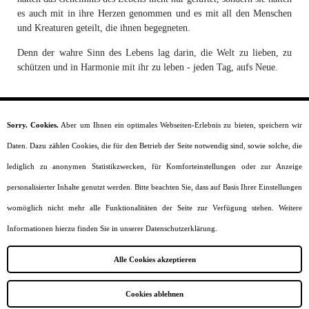
es auch mit in ihre Herzen genommen und es mit all den Menschen
und Kreaturen geteilt, die ihnen begegneten.
Denn der wahre Sinn des Lebens lag darin, die Welt zu lieben, zu
schützen und in Harmonie mit ihr zu leben - jeden Tag, aufs Neue.
Sorry. Cookies.
Aber um Ihnen ein optimales Webseiten-Erlebnis zu bieten, speichern wir
Startseite
Daten. Dazu zählen Cookies, die für den Betrieb der Seite notwendig sind, sowie solche, die
Moral
Lesealter
lediglich zu anonymen Statistikzwecken, für Komforteinstellungen oder zur Anzeige
Charaktere
personalisierter Inhalte genutzt werden. Bitte beachten Sie, dass auf Basis Ihrer Einstellungen
Szenarien
Kurzgeschichten
womöglich nicht mehr alle Funktionalitäten der Seite zur Verfügung stehen. Weitere
Jobs
Informationen hierzu finden Sie in unserer Datenschutzerklärung.
Impressum
Datenschutz
Alle Cookies akzeptieren
Sitemap
Cookies ablehnen
Webdesign and SEO by
Amazingh!