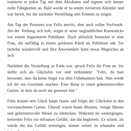
trainierte er jeden Tag mit dem Akrobaten und eignete sich immer
mehr Fähigkeiten an. Bald wurde er zu einem versierten Künstler und
war bereit, bei der nächsten Vorstellung sein Können zu zeigen.
Am Tag der Premiere war Felix nervös, aber auch voller Vorfreude.
Als der Vorhang sich hob, zeigte er seine unglaublichen Kunststücke
vor einem begeisterten Publikum. Doch plötzlich bemerkte er eine
Frau, die auffällig in einem goldenen Kleid im Publikum saß. Sie
lächelte wundervoll und ihre Anwesenheit hatte etwas Magisches an
sich.
Nachdem die Vorstellung zu Ende war, sprach Felix die Frau an. Sie
stellte sich als Glücksfee vor und verkündete: "Felix, du hast
bewiesen, dass du keine Angst vor dem Unbekannten hast. Nun werde
ich dir ein Geschenk machen: Eine Reise in einen geheimnisvollen
Garten, in dem du noch nie gewesen bist."
Felix konnte sein Glück kaum fassen und folgte der Glücksfee in den
verwunschenen Garten. Überall waren bunte Blumen, riesige Bäume
und geheimnisvolle Wesen zu entdecken. Während sie weitergingen,
bemerkte Felix ein seltsames Gefühl, das ihn begleitete. Es schien, als
würde ihn das Gefühl ermutigen, immer weiter zu erkunden und