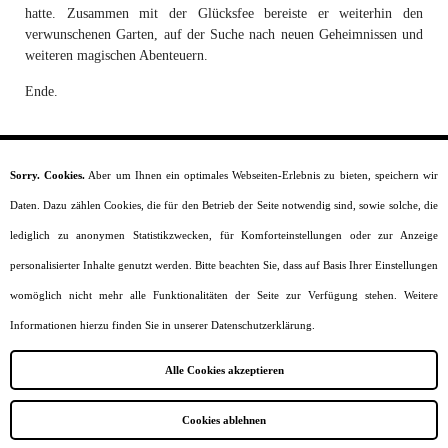
hatte. Zusammen mit der Glücksfee bereiste er weiterhin den
verwunschenen Garten, auf der Suche nach neuen Geheimnissen und
weiteren magischen Abenteuern.
Ende.
Sorry. Cookies.
Aber um Ihnen ein optimales Webseiten-Erlebnis zu bieten, speichern wir
Startseite
Daten. Dazu zählen Cookies, die für den Betrieb der Seite notwendig sind, sowie solche, die
Moral
Lesealter
lediglich zu anonymen Statistikzwecken, für Komforteinstellungen oder zur Anzeige
Charaktere
personalisierter Inhalte genutzt werden. Bitte beachten Sie, dass auf Basis Ihrer Einstellungen
Szenarien
Kurzgeschichten
womöglich nicht mehr alle Funktionalitäten der Seite zur Verfügung stehen. Weitere
Jobs
Informationen hierzu finden Sie in unserer Datenschutzerklärung.
Impressum
Datenschutz
Alle Cookies akzeptieren
Sitemap
Cookies ablehnen
Webdesign and SEO by
Amazingh!