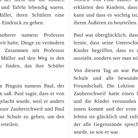
 und Tafeln lebendig waren.
erklärten den Kindern, dass
ller, ihren Schülern eine
kann und dass es wichtig is
n Eindruck zu geben.
ihrem Äußeren zu beurteilen.
uberer namens Professor
Paul war überglücklich, das
eit hatte, Dinge zu verändern
lernte, dass seine Untersch
 Zusammen mit Professor
Kinder begriffen, dass es
 Müller auf den Weg in den
aussieht, sondern wer man wir
 finden, das ihre Schüler
Von diesem Tag an war Paul
Schule und alle bewunder
en Pinguin namens Paul, der
Freundschaft. Die Lektion
n saß. Paul sagte, dass er von
Zauberschweif hatte einen 
elacht wurde, weil er anders
und die Kinder verstanden
fessor Zauberschweif und Paul
innen kommt und der erste 
ur Schule zu gehen, um den
lebten sie glücklich und zuf
erteilen.
der alle Gegenstände sprec
wurde, so wie er war.