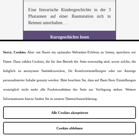
Eine literarische Kindergeschichte in der 3
Pharaonen auf einer Raumstation sich in
Reimen unterhalten. ...
Kurzgeschichte lesen
Sorry. Cookies.
Aber um Ihnen ein optimales Webseiten-Erlebnis zu bieten, speichern wir
Daten. Dazu zählen Cookies, die für den Betrieb der Seite notwendig sind, sowie solche, die
lediglich zu anonymen Statistikzwecken, für Komforteinstellungen oder zur Anzeige
Startseite
Moral
personalisierter Inhalte genutzt werden. Bitte beachten Sie, dass auf Basis Ihrer Einstellungen
Lesealter
womöglich nicht mehr alle Funktionalitäten der Seite zur Verfügung stehen. Weitere
Charaktere
Szenarien
Informationen hierzu finden Sie in unserer Datenschutzerklärung.
Kurzgeschichten
Jobs
Alle Cookies akzeptieren
Impressum
Datenschutz
Sitemap
Cookies ablehnen