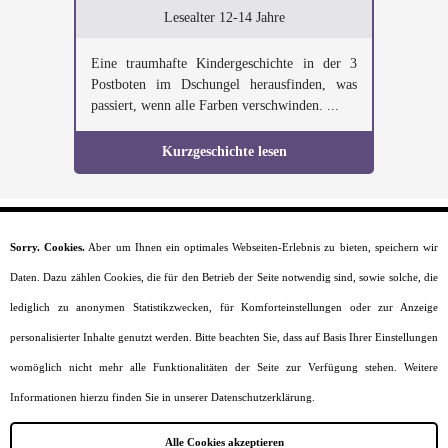
Lesealter 12-14 Jahre
Eine traumhafte Kindergeschichte in der 3
Postboten im Dschungel herausfinden, was
passiert, wenn alle Farben verschwinden. ...
Kurzgeschichte lesen
Sorry. Cookies.
Aber um Ihnen ein optimales Webseiten-Erlebnis zu bieten, speichern wir
Startseite
Daten. Dazu zählen Cookies, die für den Betrieb der Seite notwendig sind, sowie solche, die
Moral
Lesealter
lediglich zu anonymen Statistikzwecken, für Komforteinstellungen oder zur Anzeige
Charaktere
personalisierter Inhalte genutzt werden. Bitte beachten Sie, dass auf Basis Ihrer Einstellungen
Szenarien
Kurzgeschichten
womöglich nicht mehr alle Funktionalitäten der Seite zur Verfügung stehen. Weitere
Jobs
Informationen hierzu finden Sie in unserer Datenschutzerklärung.
Impressum
Datenschutz
Alle Cookies akzeptieren
Sitemap