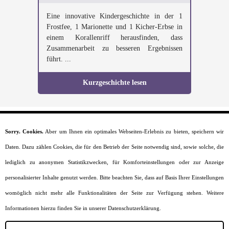
Eine innovative Kindergeschichte in der 1
Frostfee, 1 Marionette und 1 Kicher-Erbse in
einem Korallenriff herausfinden, dass
Zusammenarbeit zu besseren Ergebnissen
führt. ...
Kurzgeschichte lesen
Sorry. Cookies.
Aber um Ihnen ein optimales Webseiten-Erlebnis zu bieten, speichern wir
Startseite
Daten. Dazu zählen Cookies, die für den Betrieb der Seite notwendig sind, sowie solche, die
Moral
Lesealter
lediglich zu anonymen Statistikzwecken, für Komforteinstellungen oder zur Anzeige
Charaktere
personalisierter Inhalte genutzt werden. Bitte beachten Sie, dass auf Basis Ihrer Einstellungen
Szenarien
Kurzgeschichten
womöglich nicht mehr alle Funktionalitäten der Seite zur Verfügung stehen. Weitere
Jobs
Informationen hierzu finden Sie in unserer Datenschutzerklärung.
Impressum
Datenschutz