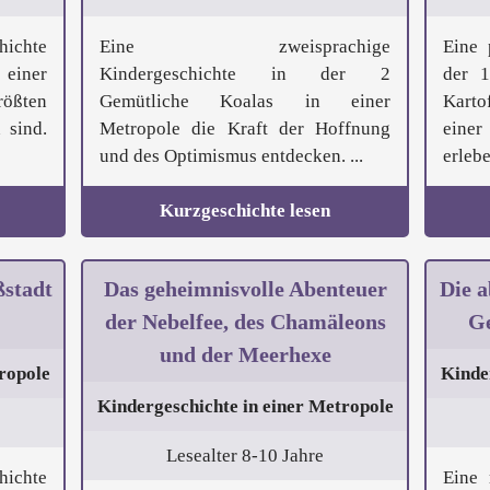
hichte
Eine zweisprachige
Eine 
einer
Kindergeschichte in der 2
der 1
rößten
Gemütliche Koalas in einer
Karto
 sind.
Metropole die Kraft der Hoffnung
eine
und des Optimismus entdecken. ...
erleben
Kurzgeschichte lesen
ßstadt
Das geheimnisvolle Abenteuer
Die a
der Nebelfee, des Chamäleons
Ge
und der Meerhexe
ropole
Kinde
Kindergeschichte in einer Metropole
Lesealter 8-10 Jahre
hichte
Eine 