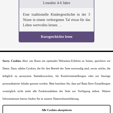
Lesealter 4-6 Jahre
Eine traditionelle Kindergeschichte in der 3
Nixen in einem verborgenen Tal etwas für das
Leben wertvolles lernen. ...
Kurzgeschichte lesen
Sorry. Cookies.
Aber um Ihnen ein optimales Webseiten-Erlebnis zu bieten, speichern wir
Startseite
Daten. Dazu zählen Cookies, die für den Betrieb der Seite notwendig sind, sowie solche, die
Moral
Lesealter
lediglich zu anonymen Statistikzwecken, für Komforteinstellungen oder zur Anzeige
Charaktere
personalisierter Inhalte genutzt werden. Bitte beachten Sie, dass auf Basis Ihrer Einstellungen
Szenarien
Kurzgeschichten
womöglich nicht mehr alle Funktionalitäten der Seite zur Verfügung stehen. Weitere
Jobs
Informationen hierzu finden Sie in unserer Datenschutzerklärung.
Impressum
Datenschutz
Alle Cookies akzeptieren
Sitemap