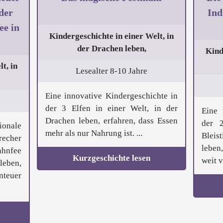
der
Ind
ee in
Kindergeschichte in einer Welt, in
der Drachen leben,
Kind
t, in
Lesealter 8-10 Jahre
Eine innovative Kindergeschichte in
der 3 Elfen in einer Welt, in der
Eine 
Drachen leben, erfahren, dass Essen
der 
nale
mehr als nur Nahrung ist. ...
Bleist
recher
leben,
ahnfee
Kurzgeschichte lesen
weit 
leben,
teuer