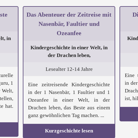
ste
Das Abenteuer der Zeitreise mit
Di
Nasenbär, Faultier und
Ozeanfee
t, in
Kind
Kindergeschichte in einer Welt, in
der Drachen leben,
Lesealter 12-14 Jahre
elle
Eine 
uru, 1
in der
Eine zeitreisende Kindergeschichte
 Welt,
Drach
in der 1 Nasenbär, 1 Faultier und 1
ellen,
ist, hi
Ozeanfee in einer Welt, in der
e hat.
Drachen leben, das Beste aus einem
ganz gewöhnlichen Tag machen. ...
Kurzgeschichte lesen