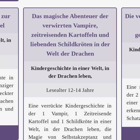
 zur
Das magische Abenteuer der
Die v
el
verwirrten Vampire,
zeitreisenden Kartoffeln und
g
t, in
liebenden Schildkröten in der
Kind
Welt der Drachen
Kindergeschichte in einer Welt, in
der Drachen leben,
hte in
ziger
Eine 
Lesealter 12-14 Jahre
ckter
der 2
rachen
einer
Eine verrückte Kindergeschichte in
en und
erken
der 1 Vampir, 1 Zeitreisende
Schatz 
Kartoffel und 1 Schildkröte in einer
Welt, in der Drachen leben, die
Magie von Selbstakzeptanz und