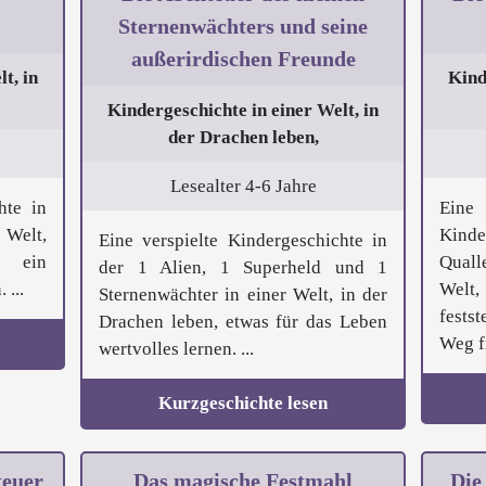
Sternenwächters und seine
außerirdischen Freunde
t, in
Kind
Kindergeschichte in einer Welt, in
der Drachen leben,
Lesealter 4-6 Jahre
hte in
Ein
 Welt,
Kind
Eine verspielte Kindergeschichte in
, ein
Quall
der 1 Alien, 1 Superheld und 1
 ...
Welt
Sternenwächter in einer Welt, in der
festst
Drachen leben, etwas für das Leben
Weg fi
wertvolles lernen. ...
Kurzgeschichte lesen
teuer
Das magische Festmahl
Die