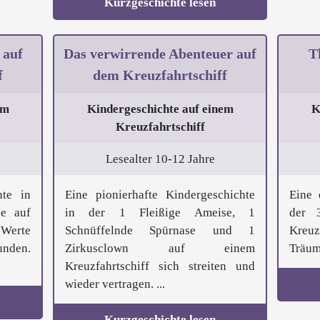
Kurzgeschichte lesen
 auf
Das verwirrende Abenteuer auf
T
f
dem Kreuzfahrtschiff
em
Kindergeschichte auf einem
K
Kreuzfahrtschiff
Lesealter 10-12 Jahre
hte in
Eine pionierhafte Kindergeschichte
Eine 
ee auf
in der 1 Fleißige Ameise, 1
der 3
 Werte
Schnüffelnde Spürnase und 1
Kreuz
unden.
Zirkusclown auf einem
Träume
Kreuzfahrtschiff sich streiten und
wieder vertragen. ...
Kurzgeschichte lesen