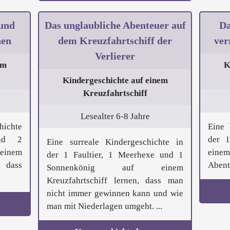
 und
Das unglaubliche Abenteuer auf
Da
nen
dem Kreuzfahrtschiff der
ver
Verlierer
em
K
Kindergeschichte auf einem
Kreuzfahrtschiff
Lesealter 6-8 Jahre
hichte
Eine 
nd 2
der 1
Eine surreale Kindergeschichte in
 einem
einem
der 1 Faultier, 1 Meerhexe und 1
, dass
Abente
Sonnenkönig auf einem
Kreuzfahrtschiff lernen, dass man
nicht immer gewinnen kann und wie
man mit Niederlagen umgeht. ...