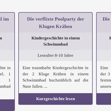
l im
Die verflixte Poolparty der
Die
Klugen Krähen
m
Kindergeschichte in einem
Schwimmbad
Lesealter 8-10 Jahre
hte in
Eine traumhafte Kindergeschichte in
Eine 
fel, 1
der 2 Kluge Krähen in einem
der 3
nd 1
Schwimmbad buchstäblich auf die
fests
immbad
Nase fallen. ...
unsere
Kurzgeschichte lesen