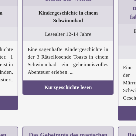
m
m
Kindergeschichte in einem
fa
Schwimmbad
Lesealter 12-14 Jahre
hichte
Eine sagenhafte Kindergeschichte in
ter, 1
der 3 Rätsellösende Toasts in einem
ist in
Schwimmbad ein geheimnisvolles
Eine 
nden,
Abenteuer erleben. ...
der 
stiert.
Mürr
Kurzgeschichte lesen
Schw
Geschö
len
Das Geheimnis des magischen
Das