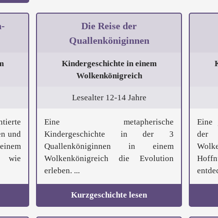
h-
Die Reise der
Quallenköniginnen
m
Kindergeschichte in einem
Wolkenkönigreich
Lesealter 12-14 Jahre
erte
Eine metapherische
Eine 
en und
Kindergeschichte in der 3
der
nem
Quallenköniginnen in einem
Wolk
n, wie
Wolkenkönigreich die Evolution
Hoff
erleben. ...
entdec
Kurzgeschichte lesen