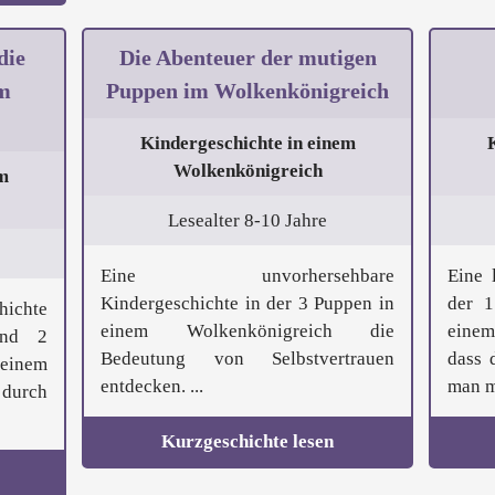
die
Die Abenteuer der mutigen
m
Puppen im Wolkenkönigreich
Kindergeschichte in einem
Wolkenkönigreich
m
Lesealter 8-10 Jahre
Eine unvorhersehbare
Eine 
Kindergeschichte in der 3 Puppen in
der 
hichte
einem Wolkenkönigreich die
einem
und 2
Bedeutung von Selbstvertrauen
dass d
einem
entdecken. ...
man mi
 durch
Kurzgeschichte lesen