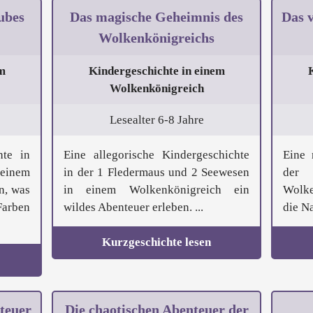
ubes
Das magische Geheimnis des
Das 
Wolkenkönigreichs
m
Kindergeschichte in einem
Wolkenkönigreich
Lesealter 6-8 Jahre
hte in
Eine allegorische Kindergeschichte
Eine 
 einem
in der 1 Fledermaus und 2 Seewesen
der
n, was
in einem Wolkenkönigreich ein
Wolke
arben
wildes Abenteuer erleben. ...
die Na
Kurzgeschichte lesen
teuer
Die chaotischen Abenteuer der