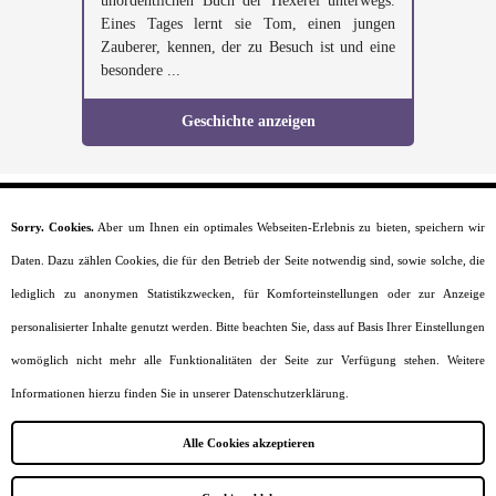
unordentlichen Buch der Hexerei unterwegs.
Eines Tages lernt sie Tom, einen jungen
Zauberer, kennen, der zu Besuch ist und eine
besondere ...
Geschichte anzeigen
Sorry. Cookies.
Aber um Ihnen ein optimales Webseiten-Erlebnis zu bieten, speichern wir
Startseite
Daten. Dazu zählen Cookies, die für den Betrieb der Seite notwendig sind, sowie solche, die
Moral
Lesealter
lediglich zu anonymen Statistikzwecken, für Komforteinstellungen oder zur Anzeige
Charaktere
personalisierter Inhalte genutzt werden. Bitte beachten Sie, dass auf Basis Ihrer Einstellungen
Szenarien
Kurzgeschichten
womöglich nicht mehr alle Funktionalitäten der Seite zur Verfügung stehen. Weitere
Jobs
Informationen hierzu finden Sie in unserer Datenschutzerklärung.
Impressum
Datenschutz
Alle Cookies akzeptieren
Sitemap